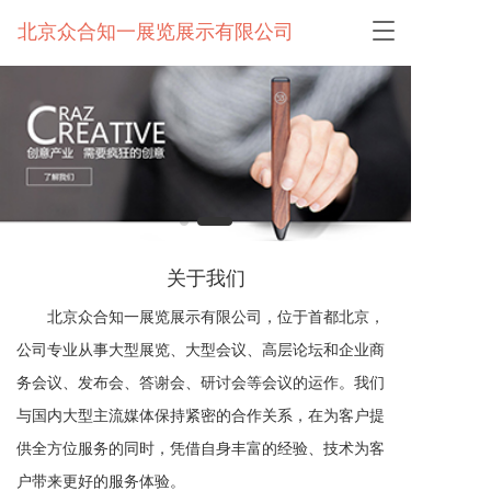
T
北京众合知一展览展示有限公司
o
g
g
l
e
n
a
v
i
g
a
关于我们
t
i
       北京众合知一展览展示有限公司，位于首都北京，
o
公司专业从事大型展览、大型会议、高层论坛和企业商
n
务会议、发布会、答谢会、研讨会等会议的运作。我们
与国内大型主流媒体保持紧密的合作关系，在为客户提
供全方位服务的同时，凭借自身丰富的经验、技术为客
户带来更好的服务体验。